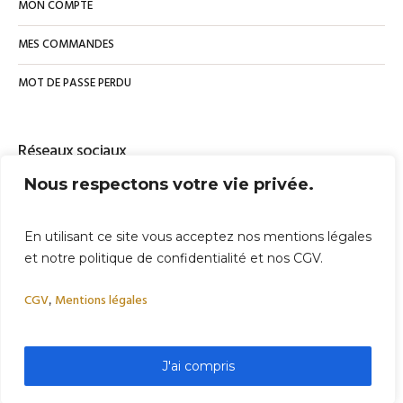
MON COMPTE
MES COMMANDES
MOT DE PASSE PERDU
Réseaux sociaux
Nous respectons votre vie privée.
Facebook
Instagram
En utilisant ce site vous acceptez nos mentions légales
et notre politique de confidentialité et nos CGV.
CGV
Mentions légales
,
J'ai compris
Philippebrito.com © 2023 / Tout droit réservé